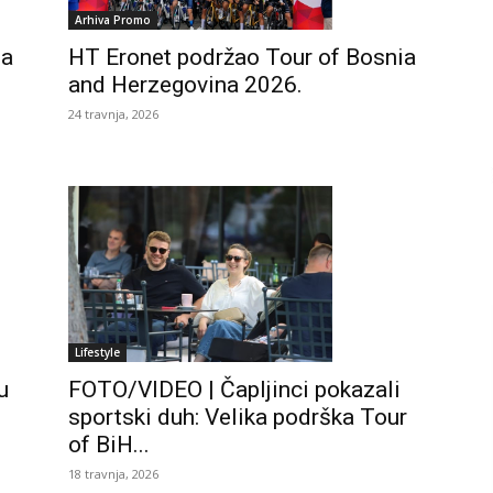
Arhiva Promo
na
HT Eronet podržao Tour of Bosnia
and Herzegovina 2026.
24 travnja, 2026
Lifestyle
u
FOTO/VIDEO | Čapljinci pokazali
sportski duh: Velika podrška Tour
of BiH...
18 travnja, 2026