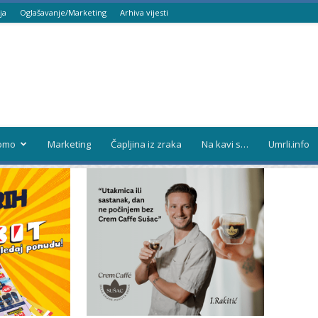
ja
Oglašavanje/Marketing
Arhiva vijesti
omo
Marketing
Čapljina iz zraka
Na kavi s…
Umrli.info