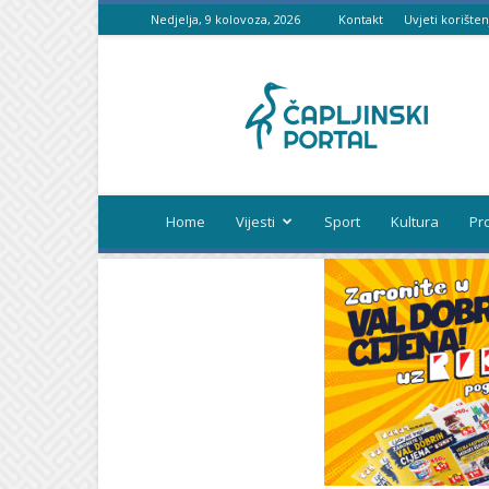
Nedjelja, 9 kolovoza, 2026
Kontakt
Uvjeti korišten
Čapljinski
portal
Home
Vijesti
Sport
Kultura
Pr