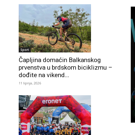
Sport
Čapljina domaćin Balkanskog
prvenstva u brdskom biciklizmu –
dođite na vikend...
11 lipnja, 2026