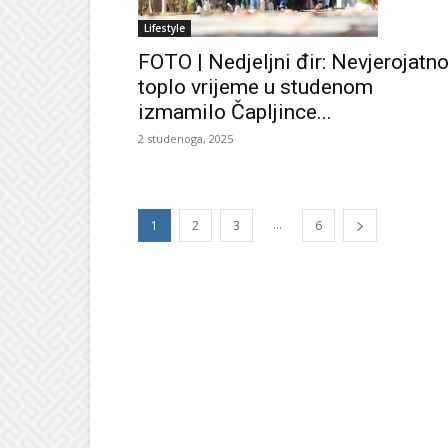
Lifestyle
FOTO | Nedjeljni đir: Nevjerojatn
toplo vrijeme u studenom
izmamilo Čapljince...
2 studenoga, 2025
...
1
2
3
6