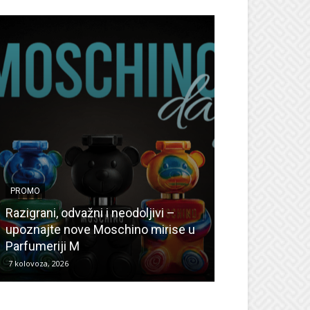
PROMO
PROMO
Ljetni popusti
Razigrani, odvažni i neodoljivi –
Radovanović: O
upoznajte nove Moschino mirise u
medicinske ur
Parfumeriji M
kozmetiku
7 kolovoza, 2026
6 kolovoza, 2026