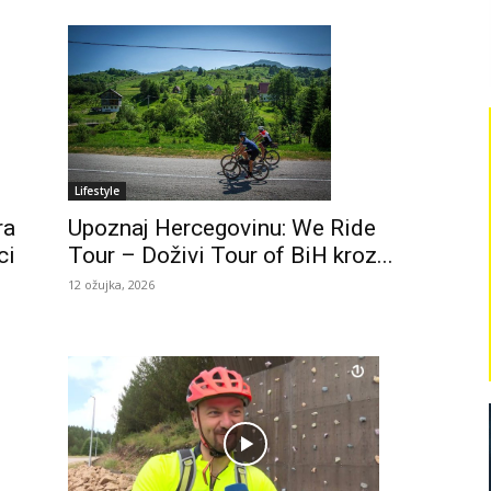
Lifestyle
Upoznaj Hercegovinu: We Ride
ra
Tour – Doživi Tour of BiH kroz...
ci
12 ožujka, 2026