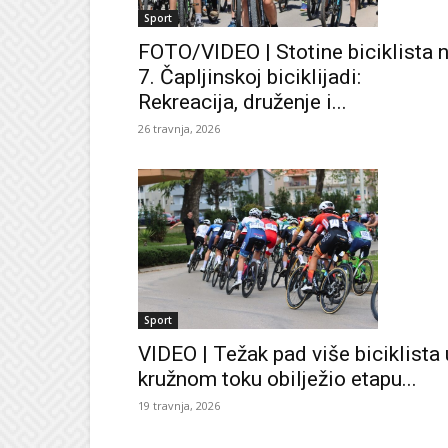
Sport
FOTO/VIDEO | Stotine biciklista 
7. Čapljinskoj biciklijadi:
Rekreacija, druženje i...
26 travnja, 2026
Sport
VIDEO | Težak pad više biciklista 
kružnom toku obilježio etapu...
19 travnja, 2026