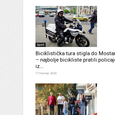
Sport
Biciklistička tura stigla do Mosta
– najbolje bicikliste pratili policaj
iz...
17 travnja, 2026