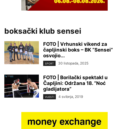
boksački klub sensei
FOTO | Vrhunski vikend za
čapljinski boks – BK ”Sensei”
osvojio...
30 listopada, 2025
SPORT
FOTO | Borilački spektakl u
Čapljini: Održana 18. ”Noć
gladijatora”
4 svibnja, 2019
VIJESTI