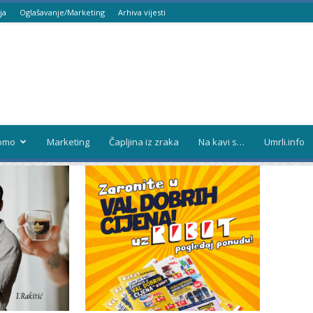
ja
Oglašavanje/Marketing
Arhiva vijesti
omo
Marketing
Čapljina iz zraka
Na kavi s…
Umrli.info