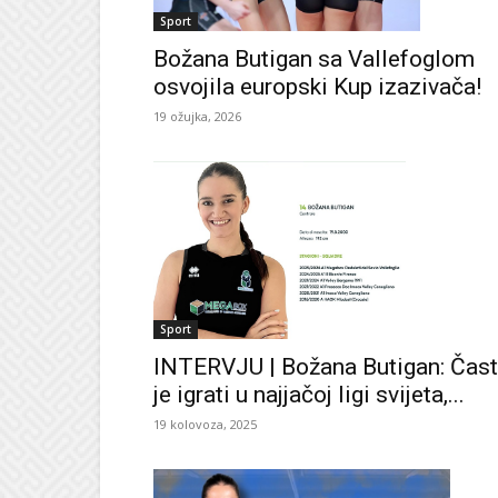
Sport
Božana Butigan sa Vallefoglom
osvojila europski Kup izazivača!
19 ožujka, 2026
Sport
INTERVJU | Božana Butigan: Čast
je igrati u najjačoj ligi svijeta,...
19 kolovoza, 2025