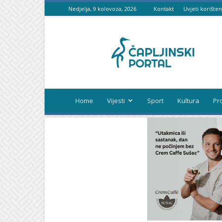
Nedjelja, 9 kolovoza, 2026
Kontakt
Uvjeti korišten
Čapljinski
portal
Home
Vijesti
Sport
Kultura
Pr