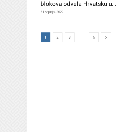
blokova odvela Hrvatsku u...
31 srpnja, 2022
...
1
2
3
6