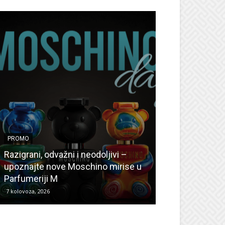
PROMO
PROMO
Ljetni popusti
Razigrani, odvažni i neodoljivi –
Radovanović: O
upoznajte nove Moschino mirise u
medicinske ur
Parfumeriji M
kozmetiku
7 kolovoza, 2026
6 kolovoza, 2026