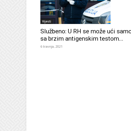
Vijesti
Službeno: U RH se može ući sam
sa brzim antigenskim testom...
6 travnja, 2021