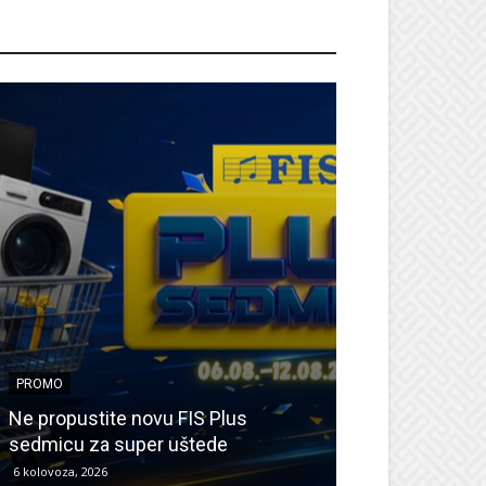
ROMO
PROMO
PROMO
Ne propustite novu FIS Plus
Sretna Osmica
sedmicu za super uštede
Međugorje – s
6 kolovoza, 2026
6 kolovoza, 2026