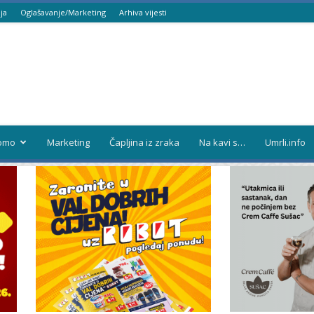
ja
Oglašavanje/Marketing
Arhiva vijesti
omo
Marketing
Čapljina iz zraka
Na kavi s…
Umrli.info