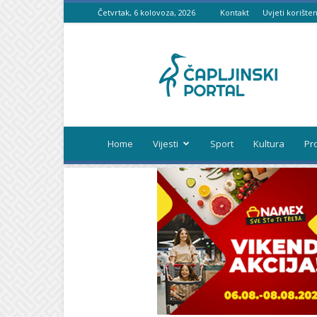
Četvrtak, 6 kolovoza, 2026
Kontakt
Uvjeti korišten
Čapljinski
portal
Home
Vijesti
Sport
Kultura
Pr