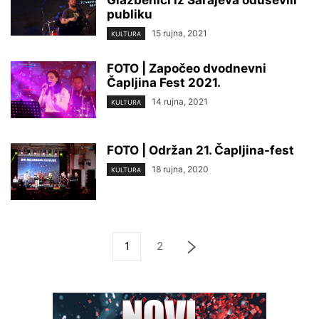
publiku
15 rujna, 2021
KULTURA
FOTO | Započeo dvodnevni
Čapljina Fest 2021.
14 rujna, 2021
KULTURA
FOTO | Održan 21. Čapljina-fest
18 rujna, 2020
KULTURA
1
2