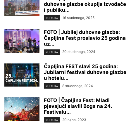
duhovne glazbe okuplja izvođače
i publiku...
16 studenoga, 2025
KULTURA
FOTO | Jubilej duhovne glazbe:
Čapljina Fest proslavio 25 godina
uz...
20 studenoga, 2024
KULTURA
Čapljina FEST slavi 25 godina:
Jubilarni festival duhovne glazbe
u hotelu...
8 studenoga, 2024
KULTURA
FOTO | Čapljina Fest: Mladi
pjevajući slavili Boga na 24.
Festivalu...
20 rujna, 2023
KULTURA