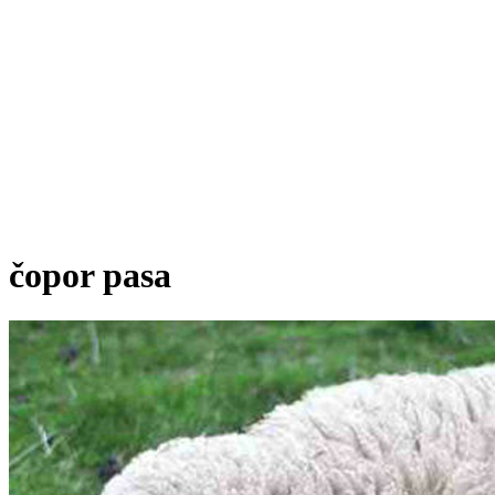
čopor pasa