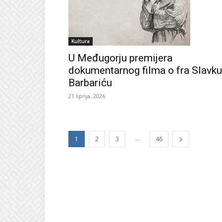
Kultura
U Međugorju premijera
dokumentarnog filma o fra Slavku
Barbariću
21 lipnja, 2026
...
1
2
3
46