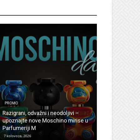
ROMO
PROMO
PROMO
Ljetni popusti
Razigrani, odvažni i neodoljivi –
Radovanović: O
upoznajte nove Moschino mirise u
medicinske ur
Parfumeriji M
kozmetiku
7 kolovoza, 2026
6 kolovoza, 2026