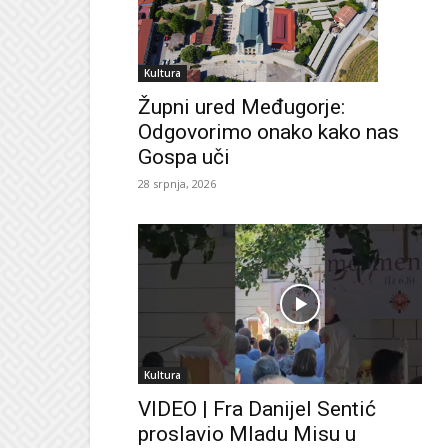
Kultura
Župni ured Međugorje:
Odgovorimo onako kako nas
Gospa uči
28 srpnja, 2026
Kultura
VIDEO | Fra Danijel Sentić
proslavio Mladu Misu u