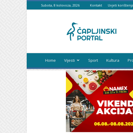
Subota, 8 kolovoza, 2026
Kontakt
Uvjeti korištenj
Čapljinski
portal
Home
Vijesti
Sport
Kultura
Pr