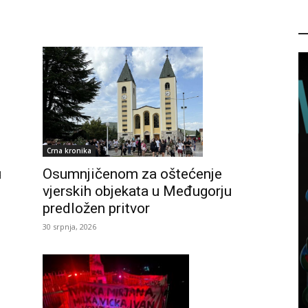
P
Crna kronika
u
Osumnjičenom za oštećenje
vjerskih objekata u Međugorju
predložen pritvor
30 srpnja, 2026