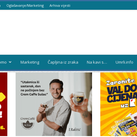
a
Oglašavanje/Marketing
Arhiva vijesti
omo
Marketing
Čapljina iz zraka
Na kavi s…
Umrli.info