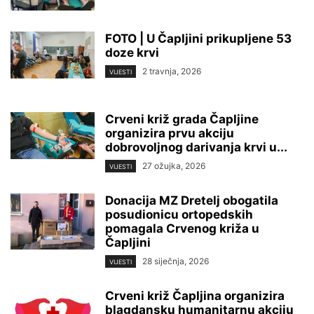
FOTO | U Čapljini prikupljene 53
doze krvi
2 travnja, 2026
VIJESTI
Crveni križ grada Čapljine
organizira prvu akciju
dobrovoljnog darivanja krvi u...
27 ožujka, 2026
VIJESTI
Donacija MZ Dretelj obogatila
posudionicu ortopedskih
pomagala Crvenog križa u
Čapljini
28 siječnja, 2026
VIJESTI
Crveni križ Čapljina organizira
blagdansku humanitarnu akciju