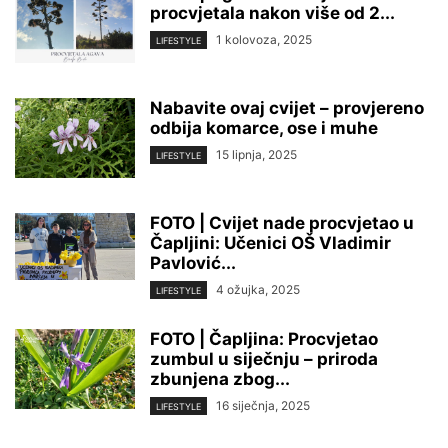
procvjetala nakon više od 2...
1 kolovoza, 2025
LIFESTYLE
Nabavite ovaj cvijet – provjereno
odbija komarce, ose i muhe
15 lipnja, 2025
LIFESTYLE
FOTO | Cvijet nade procvjetao u
Čapljini: Učenici OŠ Vladimir
Pavlović...
4 ožujka, 2025
LIFESTYLE
FOTO | Čapljina: Procvjetao
zumbul u siječnju – priroda
zbunjena zbog...
16 siječnja, 2025
LIFESTYLE