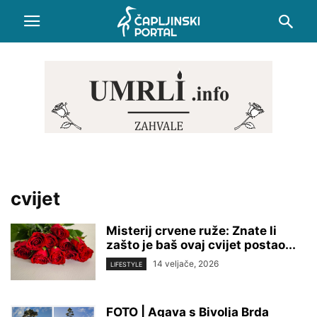
cvijet
Misterij crvene ruže: Znate li
zašto je baš ovaj cvijet postao...
14 veljače, 2026
LIFESTYLE
FOTO | Agava s Bivolja Brda