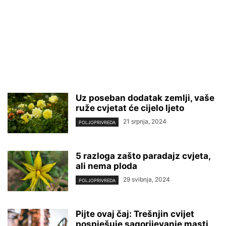
Uz poseban dodatak zemlji, vaše
ruže cvjetat će cijelo ljeto
21 srpnja, 2024
POLJOPRIVREDA
5 razloga zašto paradajz cvjeta,
ali nema ploda
29 svibnja, 2024
POLJOPRIVREDA
Pijte ovaj čaj: Trešnjin cvijet
pospješuje sagorijevanje masti