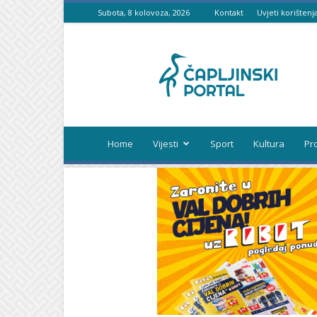
Subota, 8 kolovoza, 2026
Kontakt
Uvjeti korištenj
Čapljinski
portal
Home
Vijesti
Sport
Kultura
Pr