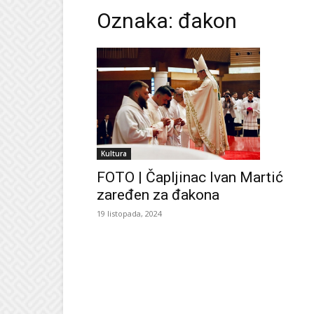
Oznaka: đakon
Kultura
FOTO | Čapljinac Ivan Martić
zaređen za đakona
19 listopada, 2024