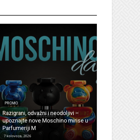
ROMO
PROMO
PROMO
Ljetni popusti
Razigrani, odvažni i neodoljivi –
Radovanović: O
upoznajte nove Moschino mirise u
medicinske ur
Parfumeriji M
kozmetiku
7 kolovoza, 2026
6 kolovoza, 2026