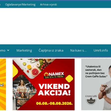
a
Oglašavanje/Marketing
Arhiva vijesti
omo
Marketing
Čapljina iz zraka
Na kavi s…
Umrli.info