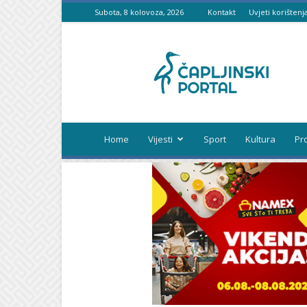
Subota, 8 kolovoza, 2026
Kontakt
Uvjeti korištenj
Čapljinski
portal
Home
Vijesti
Sport
Kultura
Pr