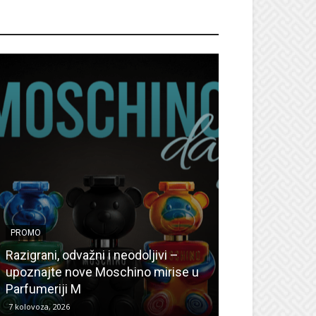
ROMO
PROMO
PROMO
Ljetni popusti
Razigrani, odvažni i neodoljivi –
Radovanović: O
upoznajte nove Moschino mirise u
medicinske ur
Parfumeriji M
kozmetiku
7 kolovoza, 2026
6 kolovoza, 2026