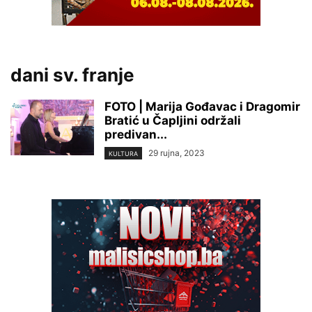
dani sv. franje
FOTO | Marija Gođavac i Dragomir
Bratić u Čapljini održali
predivan...
29 rujna, 2023
KULTURA