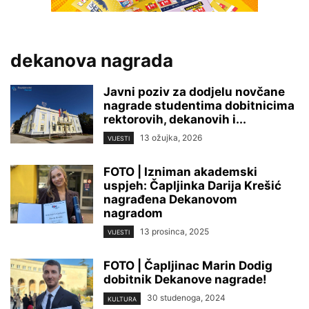
dekanova nagrada
Javni poziv za dodjelu novčane
nagrade studentima dobitnicima
rektorovih, dekanovih i...
13 ožujka, 2026
VIJESTI
FOTO | Izniman akademski
uspjeh: Čapljinka Darija Krešić
nagrađena Dekanovom
nagradom
13 prosinca, 2025
VIJESTI
FOTO | Čapljinac Marin Dodig
dobitnik Dekanove nagrade!
30 studenoga, 2024
KULTURA