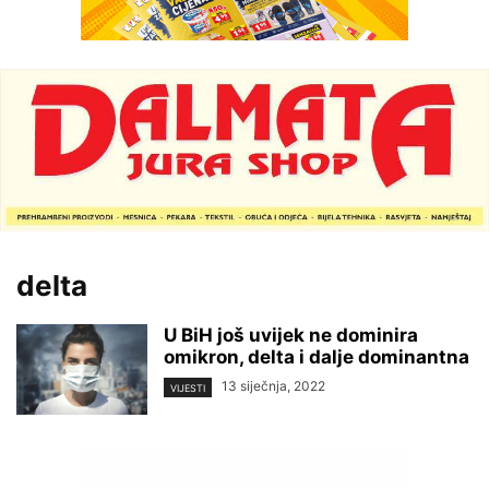
delta
U BiH još uvijek ne dominira
omikron, delta i dalje dominantna
13 siječnja, 2022
VIJESTI