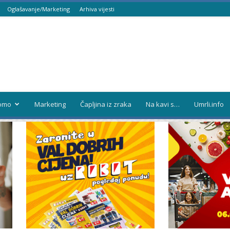
Oglašavanje/Marketing
Arhiva vijesti
omo
Marketing
Čapljina iz zraka
Na kavi s…
Umrli.info