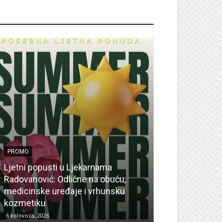
ROMO
PROMO
Ljetni popusti u Ljekarnama
PROMO
Radovanović: Odlične na obuću,
medicinske uređaje i vrhunsku
Ne propustite 
kozmetiku
sedmicu za su
6 kolovoza, 2026
6 kolovoza, 2026