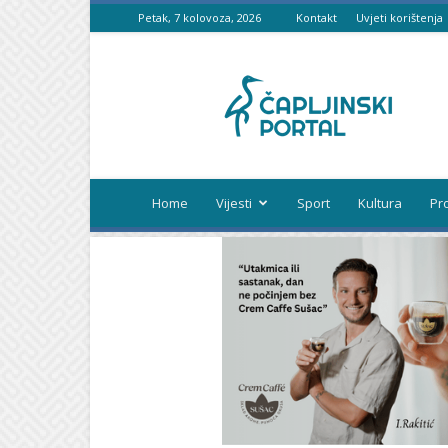
Petak, 7 kolovoza, 2026
Kontakt
Uvjeti korištenja
Čapljinski
portal
Home
Vijesti
Sport
Kultura
Pr