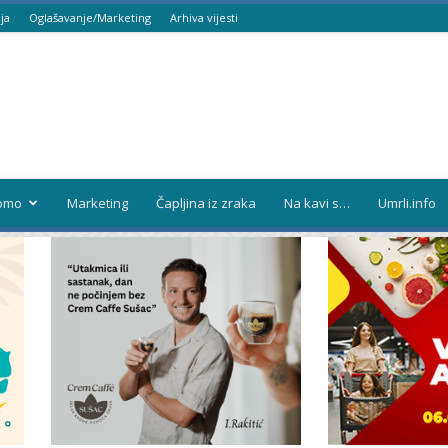
ja
Oglašavanje/Marketing
Arhiva vijesti
omo
Marketing
Čapljina iz zraka
Na kavi s…
Umrli.info