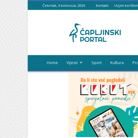
Četvrtak, 6 kolovoza, 2026
Kontakt
Uvjeti korišten
Čapljinski
portal
Home
Vijesti
Sport
Kultura
Pr