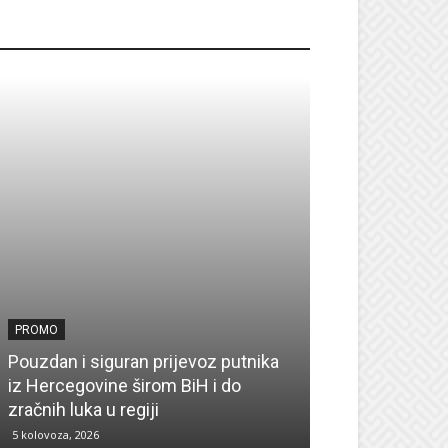
ROMO
PROMO
PROMO
Pouzdan i siguran prijevoz putnika
Pronađite insp
iz Hercegovine širom BiH i do
sezonu uz UPI
zračnih luka u regiji
zima
5 kolovoza, 2026
4 kolovoza, 2026