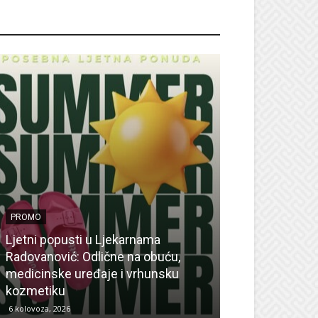
ROMO
PROMO
Ljetni popusti u Ljekarnama
PROMO
Radovanović: Odlične na obuću,
medicinske uređaje i vrhunsku
Ne propustite 
kozmetiku
sedmicu za su
6 kolovoza, 2026
6 kolovoza, 2026