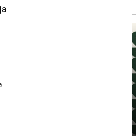
ja
P
a