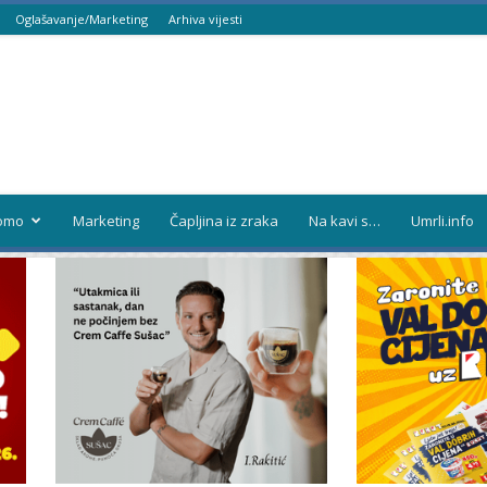
Oglašavanje/Marketing
Arhiva vijesti
omo
Marketing
Čapljina iz zraka
Na kavi s…
Umrli.info