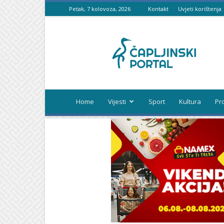
Petak, 7 kolovoza, 2026
Kontakt
Uvjeti korištenja
Čapljinski
portal
Home
Vijesti
Sport
Kultura
Pr