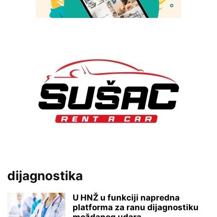
dijagnostika
U HNŽ u funkciji napredna
platforma za ranu dijagnostiku