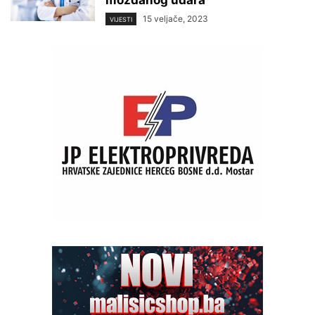
moždanog udara
15 veljače, 2023
VIJESTI