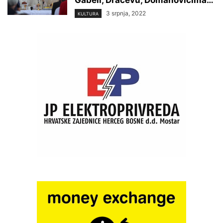
Gabeli, Dračevu, Domanovićima…
3 srpnja, 2022
KULTURA