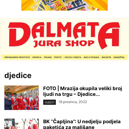
djedice
FOTO | Mrazija okupila veliki broj
ljudi na trgu – Djedice...
18 prosinca, 2022
VIJESTI
BK ”Čapljina”: U nedjelju podjela
paketića za mališane