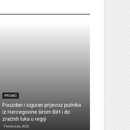
ROMO
PROMO
PROMO
Pouzdan i siguran prijevoz putnika
Pronađite insp
iz Hercegovine širom BiH i do
sezonu uz UPI
zračnih luka u regiji
zima
5 kolovoza, 2026
4 kolovoza, 2026