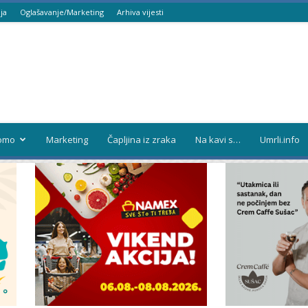
ja
Oglašavanje/Marketing
Arhiva vijesti
omo
Marketing
Čapljina iz zraka
Na kavi s…
Umrli.info