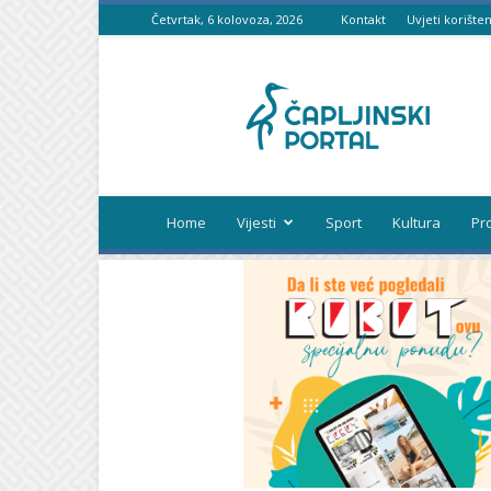
Četvrtak, 6 kolovoza, 2026
Kontakt
Uvjeti korišten
Čapljinski
portal
Home
Vijesti
Sport
Kultura
Pr