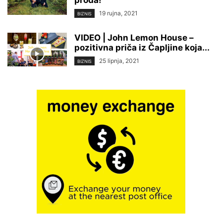
proda!
19 rujna, 2021
BIZNIS
VIDEO | John Lemon House –
pozitivna priča iz Čapljine koja...
25 lipnja, 2021
BIZNIS