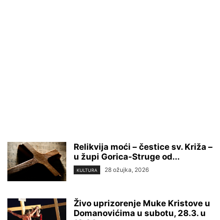
Relikvija moći – čestice sv. Križa –
u župi Gorica-Struge od...
28 ožujka, 2026
KULTURA
Živo uprizorenje Muke Kristove u
Domanovićima u subotu, 28.3. u