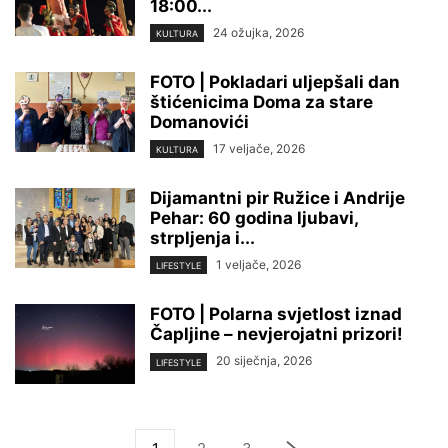
18:00...
24 ožujka, 2026
KULTURA
FOTO | Pokladari uljepšali dan
štićenicima Doma za stare
Domanovići
17 veljače, 2026
KULTURA
Dijamantni pir Ružice i Andrije
Pehar: 60 godina ljubavi,
strpljenja i...
1 veljače, 2026
LIFESTYLE
FOTO | Polarna svjetlost iznad
Čapljine – nevjerojatni prizori!
20 siječnja, 2026
LIFESTYLE