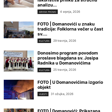
Iskoristite priliku za stručnu
analizu...
4 srpnja, 2026
ARHIVA PROMO
FOTO | Domanovići u znaku
tradicije: Folklorna večer u čast
sv....
29 travnja, 2026
KULTURA
Donosimo program povodom
proslave blagdana sv. Josipa
Radnika u Domanovićima
25 travnja, 2026
KULTURA
FOTO | U Domanovićima izgorio
objekt
31 ožujka, 2026
VIJESTI
FOTO | Domanovići: Prikazana