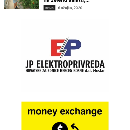
na zelenu salatu,...
6 ožujka, 2020
BIZNIS