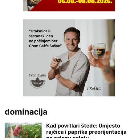
dominacija
Kad povrtlari štede: Umjesto
rajčica i paprika preorijentacija