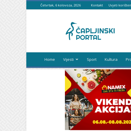
Četvrtak, 6 kolovoza, 2026
Kontakt
Uvjeti korišten
Čapljinski
portal
Home
Vijesti
Sport
Kultura
Pr