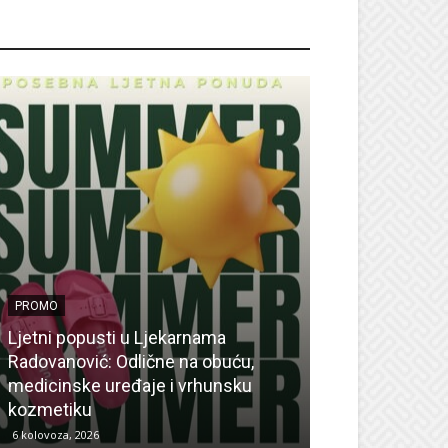
ROMO
PROMO
Ljetni popusti u Ljekarnama
PROMO
Radovanović: Odlične na obuću,
medicinske uređaje i vrhunsku
Ne propustite 
kozmetiku
sedmicu za su
6 kolovoza, 2026
6 kolovoza, 2026