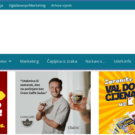
ja
Oglašavanje/Marketing
Arhiva vijesti
omo
Marketing
Čapljina iz zraka
Na kavi s…
Umrli.info