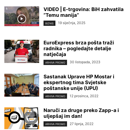
VIDEO | E-trgovina: BiH zahvatila
”Temu manija”
19 siječnja, 2025
BIZNIS
EuroExpress brza pošta traži
radnika – pogledajte detalje
natječaja
30 listopada, 2023
ARHIVA PROMO
Sastanak Uprave HP Mostar i
ekspertnog tima Svjetske
poštanske unije (UPU)
12 prosinca, 2022
ARHIVA PROMO
Naruči za druge preko Zapp-a i
uljepšaj im dan!
27 lipnja, 2022
ARHIVA PROMO