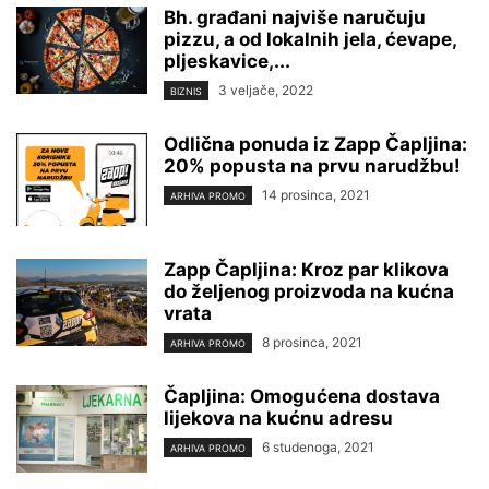
Bh. građani najviše naručuju
pizzu, a od lokalnih jela, ćevape,
pljeskavice,...
3 veljače, 2022
BIZNIS
Odlična ponuda iz Zapp Čapljina:
20% popusta na prvu narudžbu!
14 prosinca, 2021
ARHIVA PROMO
Zapp Čapljina: Kroz par klikova
do željenog proizvoda na kućna
vrata
8 prosinca, 2021
ARHIVA PROMO
Čapljina: Omogućena dostava
lijekova na kućnu adresu
6 studenoga, 2021
ARHIVA PROMO