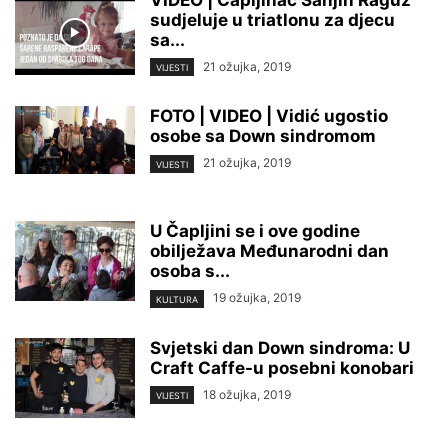
VIDEO | Čapljinac Sanjin Raguž
sudjeluje u triatlonu za djecu
sa...
21 ožujka, 2019
VIJESTI
FOTO | VIDEO | Vidić ugostio
osobe sa Down sindromom
21 ožujka, 2019
VIJESTI
U Čapljini se i ove godine
obilježava Međunarodni dan
osoba s...
19 ožujka, 2019
KULTURA
Svjetski dan Down sindroma: U
Craft Caffe-u posebni konobari
18 ožujka, 2019
VIJESTI