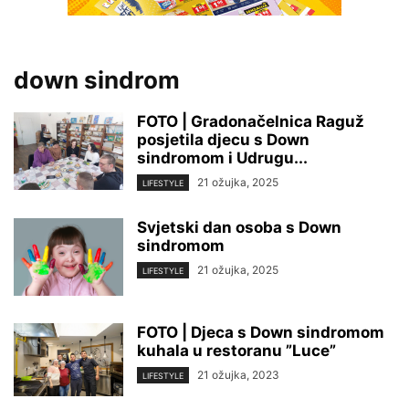
down sindrom
FOTO | Gradonačelnica Raguž
posjetila djecu s Down
sindromom i Udrugu...
21 ožujka, 2025
LIFESTYLE
Svjetski dan osoba s Down
sindromom
21 ožujka, 2025
LIFESTYLE
FOTO | Djeca s Down sindromom
kuhala u restoranu ”Luce”
21 ožujka, 2023
LIFESTYLE