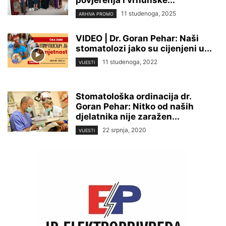
povjerenja i vrhunske...
11 studenoga, 2025
ARHIVA PROMO
VIDEO | Dr. Goran Pehar: Naši
stomatolozi jako su cijenjeni u...
11 studenoga, 2022
VIJESTI
Stomatološka ordinacija dr.
Goran Pehar: Nitko od naših
djelatnika nije zaražen...
22 srpnja, 2020
VIJESTI