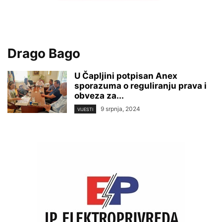
Drago Bago
U Čapljini potpisan Anex
sporazuma o reguliranju prava i
obveza za...
9 srpnja, 2024
VIJESTI