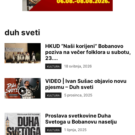
duh sveti
HKUD “Naši korijeni” Bobanovo
poziva na večer folklora u subotu,
23....
18 svibnja, 2026
KULTURA
VIDEO | Ivan Sušac objavio novu
pjesmu – Duh sveti
5 prosinca, 2025
KULTURA
Proslava svetkovine Duha
Svetoga u Bobanovu naselju
1 lipnja, 2025
KULTURA