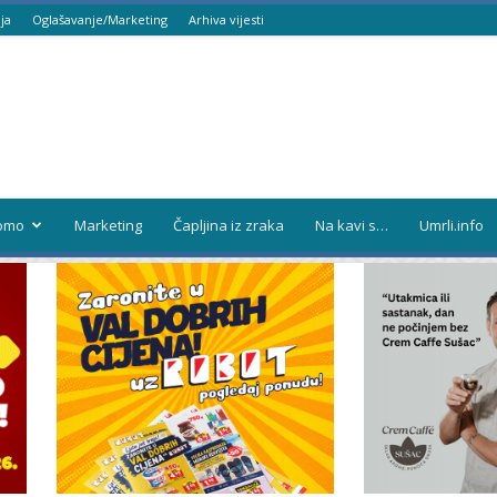
ja
Oglašavanje/Marketing
Arhiva vijesti
omo
Marketing
Čapljina iz zraka
Na kavi s…
Umrli.info