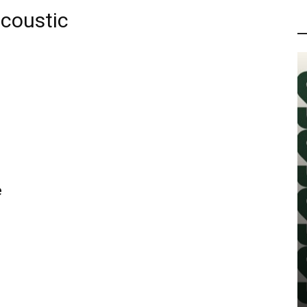
acoustic
P
e