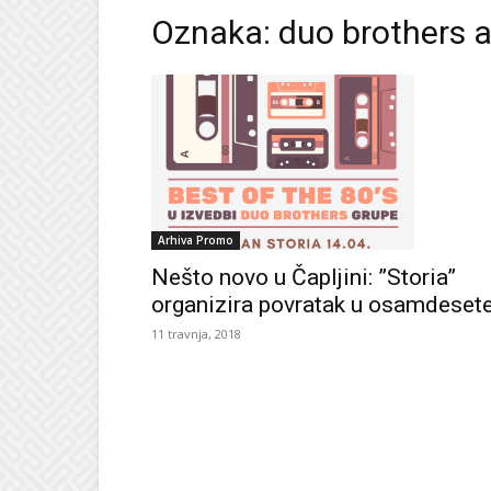
Oznaka: duo brothers 
Arhiva Promo
Nešto novo u Čapljini: ”Storia”
organizira povratak u osamdeset
11 travnja, 2018