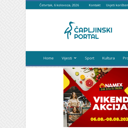
Četvrtak, 6 kolovoza, 2026
Kontakt
Uvjeti korišten
Čapljinski
portal
Home
Vijesti
Sport
Kultura
Pr