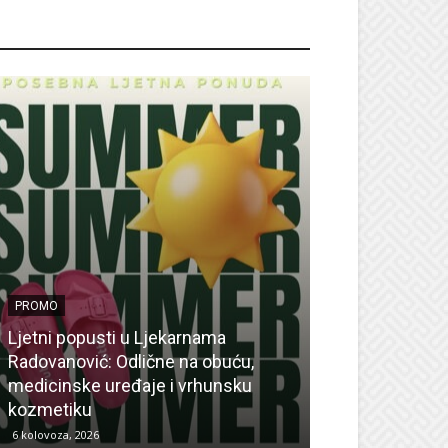
ROMO
PROMO
Ljetni popusti u Ljekarnama
PROMO
Radovanović: Odlične na obuću,
medicinske uređaje i vrhunsku
Ne propustite 
kozmetiku
sedmicu za su
6 kolovoza, 2026
6 kolovoza, 2026