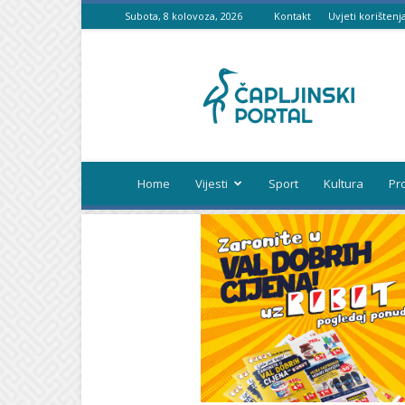
Subota, 8 kolovoza, 2026
Kontakt
Uvjeti korištenj
Čapljinski
portal
Home
Vijesti
Sport
Kultura
Pr