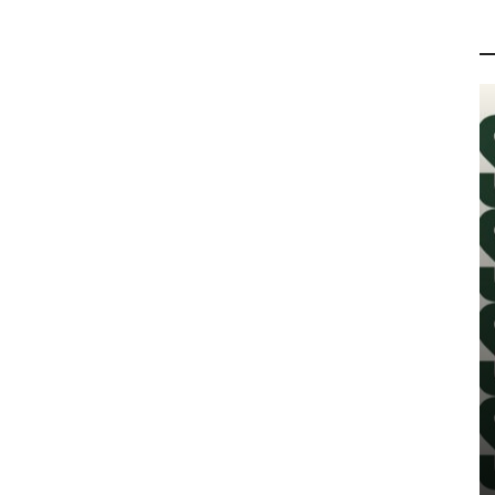
P
PROMO
Razigrani, odvažni i neodoljivi –
upoznajte nove Moschino mirise u
Parfumeriji M
7 kolovoza, 2026