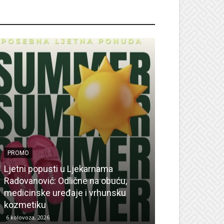
ROMO
PROMO
Ljetni popusti u Ljekarnama
PROMO
Radovanović: Odlične na obuću,
medicinske uređaje i vrhunsku
Ne propustite 
kozmetiku
sedmicu za su
6 kolovoza, 2026
6 kolovoza, 2026