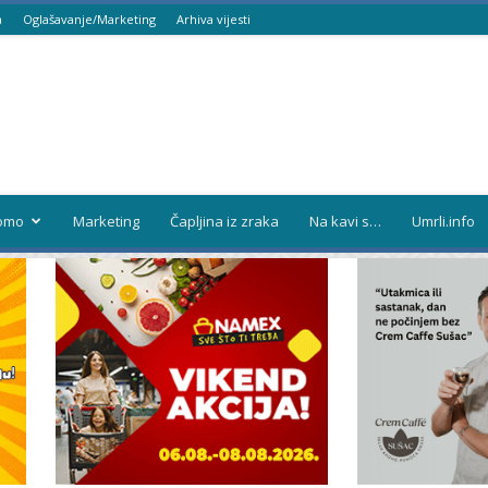
a
Oglašavanje/Marketing
Arhiva vijesti
omo
Marketing
Čapljina iz zraka
Na kavi s…
Umrli.info