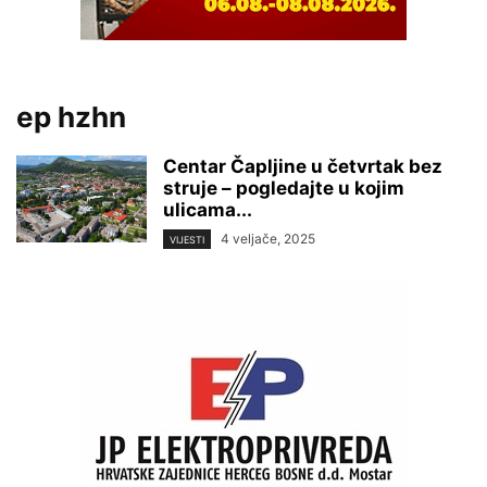
ep hzhn
Centar Čapljine u četvrtak bez
struje – pogledajte u kojim
ulicama...
4 veljače, 2025
VIJESTI