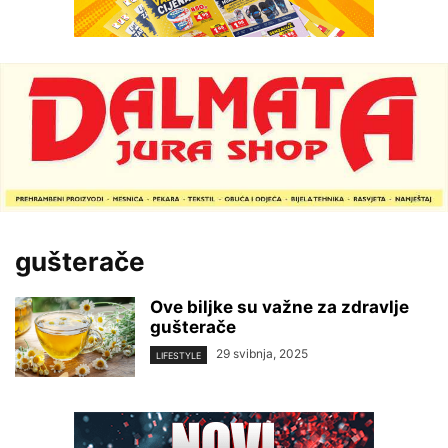
gušterače
Ove biljke su važne za zdravlje
gušterače
29 svibnja, 2025
LIFESTYLE