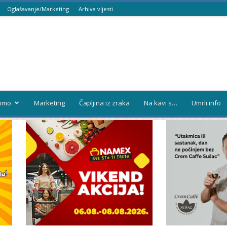
Oglašavanje/Marketing
Arhiva vijesti
omo
Marketing
Čapljina iz zraka
Na kavi s…
Umrli.info