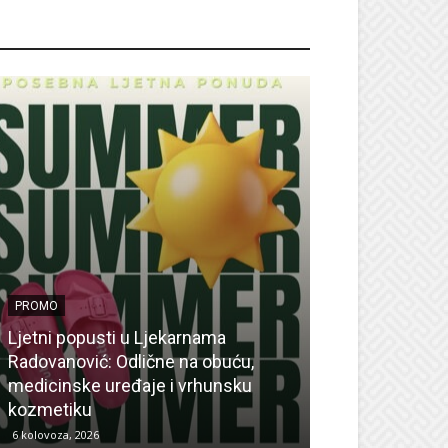
ROMO
PROMO
Ljetni popusti u Ljekarnama
PROMO
Radovanović: Odlične na obuću,
medicinske uređaje i vrhunsku
Ne propustite 
kozmetiku
sedmicu za su
6 kolovoza, 2026
6 kolovoza, 2026