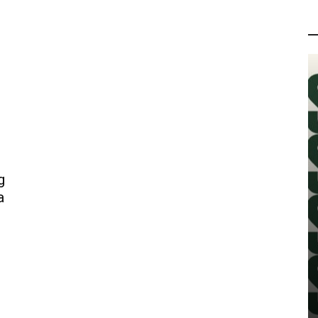
P
g
a