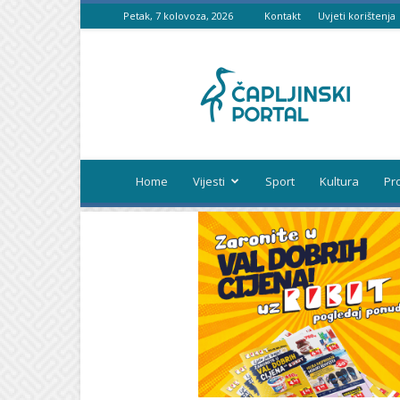
Petak, 7 kolovoza, 2026
Kontakt
Uvjeti korištenja
Čapljinski
portal
Home
Vijesti
Sport
Kultura
Pr