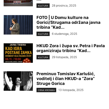
28 prosinca, 2025
KULTURA
FOTO | U Domu kulture na
Gorici/Strugama održana javna
tribina “Kad...
6 studenoga, 2025
KULTURA
HKUD Zora i župa sv. Petra i Pavla
organiziraju tribinu “Kad...
29 listopada, 2025
KULTURA
Preminuo Tomislav Karlušić,
voditelj i član HKUD-a “Zora”
Struge Gorica
13 listopada, 2025
CRNA KRONIKA