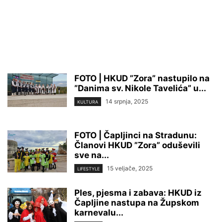
FOTO | HKUD ”Zora” nastupilo na
”Danima sv. Nikole Tavelića” u...
14 srpnja, 2025
KULTURA
FOTO | Čapljinci na Stradunu:
Članovi HKUD ”Zora” oduševili
sve na...
15 veljače, 2025
LIFESTYLE
Ples, pjesma i zabava: HKUD iz
Čapljine nastupa na Župskom
karnevalu...