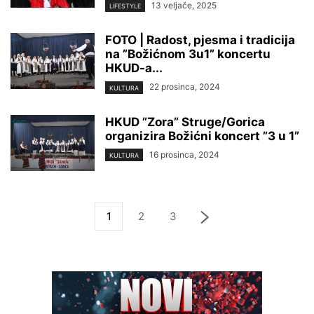
13 veljače, 2025
LIFESTYLE
FOTO | Radost, pjesma i tradicija
na ”Božićnom 3u1” koncertu
HKUD-a...
22 prosinca, 2024
KULTURA
HKUD ”Zora” Struge/Gorica
organizira Božićni koncert ”3 u 1”
16 prosinca, 2024
KULTURA
1
2
3