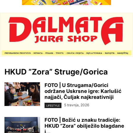
HKUD ”Zora” Struge/Gorica
FOTO | U Strugama/Gorici
održane Uskrsne igre: Karlušić
najjači, Čuljak najkreativniji
5 travnja, 2026
LIFESTYLE
FOTO | Božić u znaku tradicije:
HKUD ”Zora” obilježilo blagdane
i...