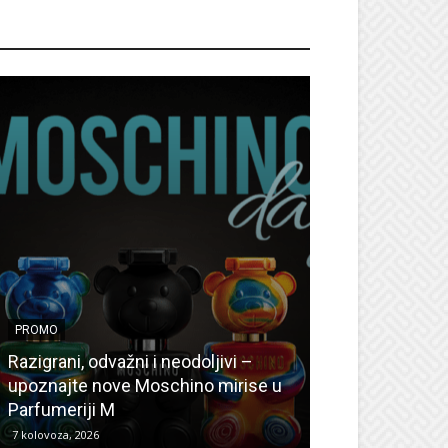
ROMO
PROMO
PROMO
Ljetni popusti
Razigrani, odvažni i neodoljivi –
Radovanović: O
upoznajte nove Moschino mirise u
medicinske ur
Parfumeriji M
kozmetiku
7 kolovoza, 2026
6 kolovoza, 2026