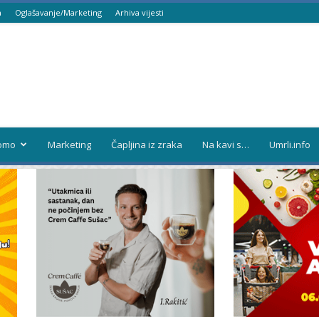
a
Oglašavanje/Marketing
Arhiva vijesti
omo
Marketing
Čapljina iz zraka
Na kavi s…
Umrli.info