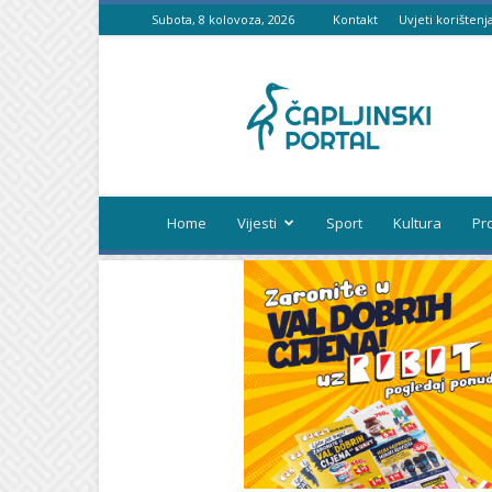
Subota, 8 kolovoza, 2026
Kontakt
Uvjeti korištenj
Čapljinski
portal
Home
Vijesti
Sport
Kultura
Pr