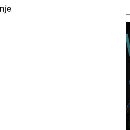
nje
P