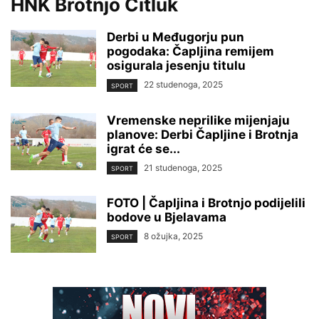
HNK Brotnjo Čitluk
Derbi u Međugorju pun
pogodaka: Čapljina remijem
osigurala jesenju titulu
22 studenoga, 2025
SPORT
Vremenske neprilike mijenjaju
planove: Derbi Čapljine i Brotnja
igrat će se...
21 studenoga, 2025
SPORT
FOTO | Čapljina i Brotnjo podijelili
bodove u Bjelavama
8 ožujka, 2025
SPORT