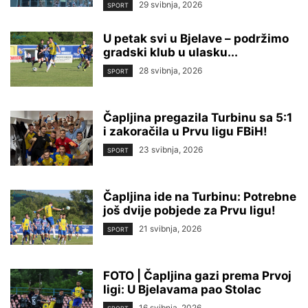
29 svibnja, 2026
SPORT
U petak svi u Bjelave – podržimo
gradski klub u ulasku...
28 svibnja, 2026
SPORT
Čapljina pregazila Turbinu sa 5:1
i zakoračila u Prvu ligu FBiH!
23 svibnja, 2026
SPORT
Čapljina ide na Turbinu: Potrebne
još dvije pobjede za Prvu ligu!
21 svibnja, 2026
SPORT
FOTO | Čapljina gazi prema Prvoj
ligi: U Bjelavama pao Stolac
16 svibnja, 2026