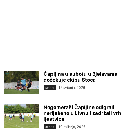
Čapljina u subotu u Bjelavama
dočekuje ekipu Stoca
15 svibnja, 2026
SPORT
Nogometaši Čapljine odigrali
neriješeno u Livnu i zadržali vrh
ljestvice
10 svibnja, 2026
SPORT