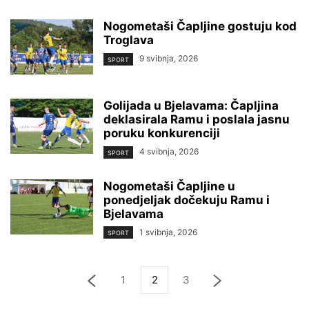
Nogometaši Čapljine gostuju kod
Troglava
9 svibnja, 2026
SPORT
Golijada u Bjelavama: Čapljina
deklasirala Ramu i poslala jasnu
poruku konkurenciji
4 svibnja, 2026
SPORT
Nogometaši Čapljine u
ponedjeljak dočekuju Ramu i
Bjelavama
1 svibnja, 2026
SPORT
1
2
3