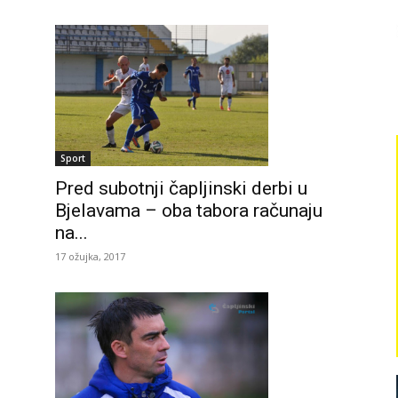
Sport
Pred subotnji čapljinski derbi u
Bjelavama – oba tabora računaju
na...
17 ožujka, 2017