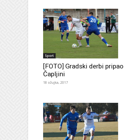
Sport
[FOTO] Gradski derbi pripao
Čapljini
18 ožujka, 2017