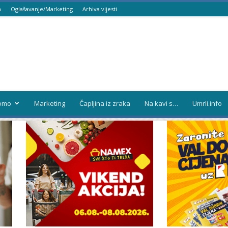
a
Oglašavanje/Marketing
Arhiva vijesti
omo
Marketing
Čapljina iz zraka
Na kavi s…
Umrli.info