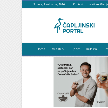
Subota, 8 kolovoza, 2026
Kontakt
Uvjeti korištenj
Čapljinski
portal
Home
Vijesti
Sport
Kultura
Pr