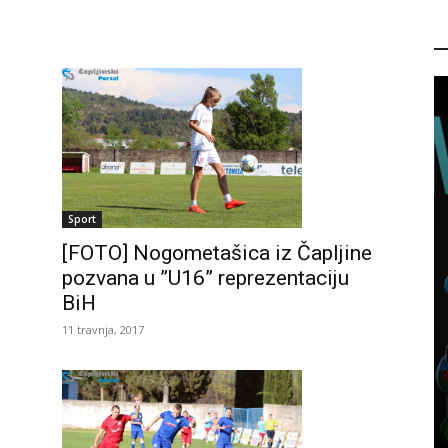
P
Sport
[FOTO] Nogometašica iz Čapljine
pozvana u ”U16” reprezentaciju
BiH
11 travnja, 2017