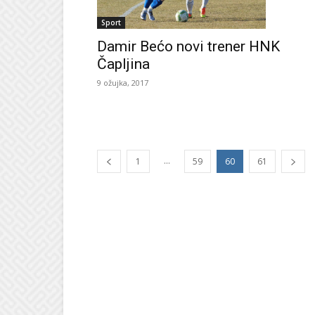
Sport
Damir Bećo novi trener HNK
Čapljina
9 ožujka, 2017
...
1
59
60
61