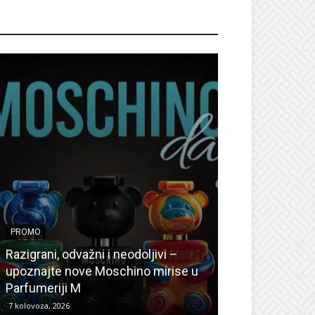
ROMO
PROMO
PROMO
Ljetni popusti
Razigrani, odvažni i neodoljivi –
Radovanović: O
upoznajte nove Moschino mirise u
medicinske ur
Parfumeriji M
kozmetiku
7 kolovoza, 2026
6 kolovoza, 2026