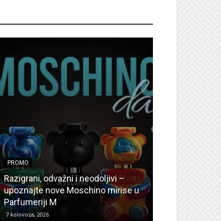
ROMO
PROMO
PROMO
Ljetni popusti
Razigrani, odvažni i neodoljivi –
Radovanović: O
upoznajte nove Moschino mirise u
medicinske ur
Parfumeriji M
kozmetiku
7 kolovoza, 2026
6 kolovoza, 2026