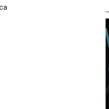
ica
P