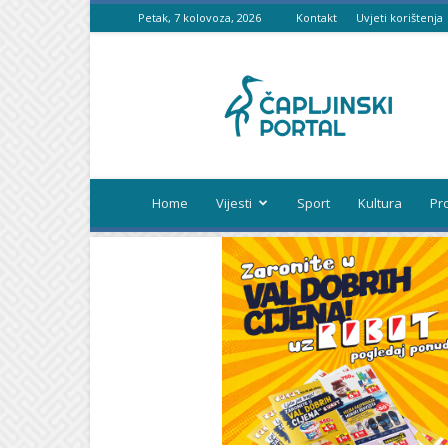
Petak, 7 kolovoza, 2026
Kontakt
Uvjeti korištenja
Čapljinski
portal
Home
Vijesti
Sport
Kultura
Pr