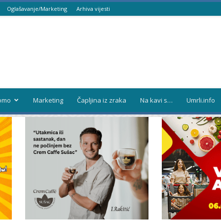
Oglašavanje/Marketing
Arhiva vijesti
omo
Marketing
Čapljina iz zraka
Na kavi s…
Umrli.info