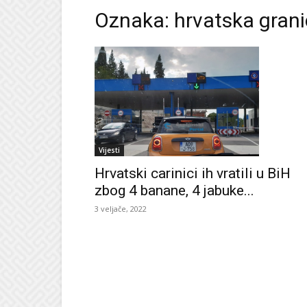
Oznaka: hrvatska gran
Vijesti
Hrvatski carinici ih vratili u BiH
zbog 4 banane, 4 jabuke...
3 veljače, 2022