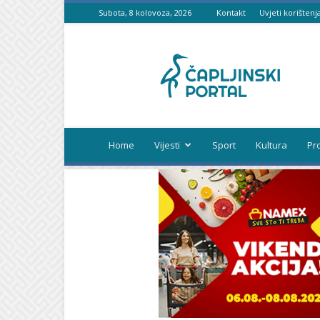
Subota, 8 kolovoza, 2026
Kontakt
Uvjeti korištenj
Čapljinski
portal
Home
Vijesti
Sport
Kultura
Pr