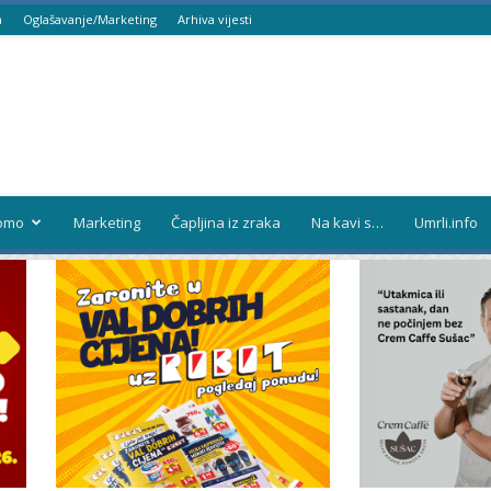
a
Oglašavanje/Marketing
Arhiva vijesti
omo
Marketing
Čapljina iz zraka
Na kavi s…
Umrli.info