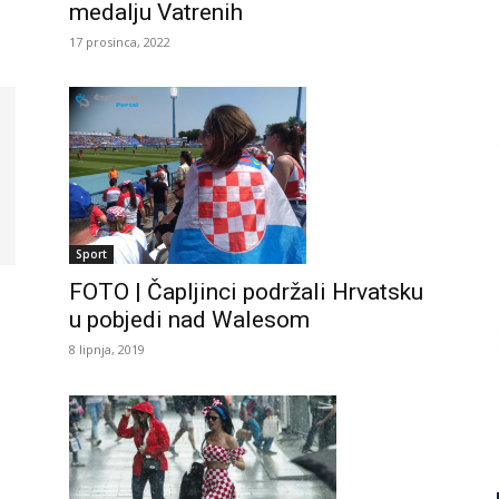
medalju Vatrenih
17 prosinca, 2022
Sport
FOTO | Čapljinci podržali Hrvatsku
u pobjedi nad Walesom
8 lipnja, 2019