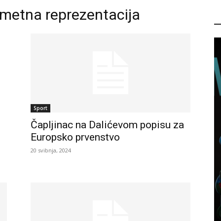
metna reprezentacija
P
Sport
Čapljinac na Dalićevom popisu za
Europsko prvenstvo
20 svibnja, 2024