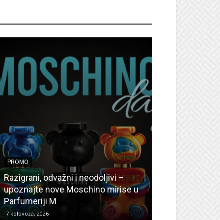
ROMO
PROMO
PROMO
Ljetni popusti
Razigrani, odvažni i neodoljivi –
Radovanović: O
upoznajte nove Moschino mirise u
medicinske ur
Parfumeriji M
kozmetiku
7 kolovoza, 2026
6 kolovoza, 2026