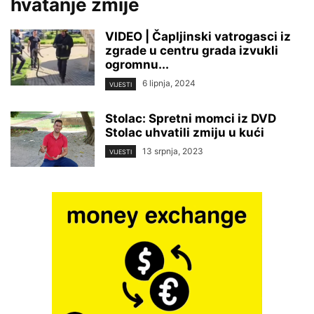
hvatanje zmije
VIDEO | Čapljinski vatrogasci iz
zgrade u centru grada izvukli
ogromnu...
6 lipnja, 2024
VIJESTI
Stolac: Spretni momci iz DVD
Stolac uhvatili zmiju u kući
13 srpnja, 2023
VIJESTI