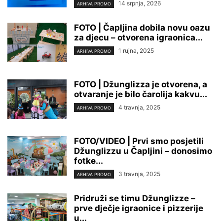
14 srpnja, 2026
ARHIVA PROMO
FOTO | Čapljina dobila novu oazu
za djecu – otvorena igraonica...
1 rujna, 2025
ARHIVA PROMO
FOTO | Džunglizza je otvorena, a
otvaranje je bilo čarolija kakvu...
4 travnja, 2025
ARHIVA PROMO
FOTO/VIDEO | Prvi smo posjetili
Džunglizzu u Čapljini – donosimo
fotke...
3 travnja, 2025
ARHIVA PROMO
Pridruži se timu Džunglizze –
prve dječje igraonice i pizzerije
u...