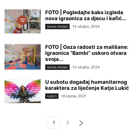
FOTO | Pogledajte kako izgleda
nova igraonica za djecu i kafić...
14 ožujka, 2024
ARHIVA PROMO
FOTO | Oaza radosti za mališane:
Igraonica ”Bambi” uskoro otvara
svoja...
13 ožujka, 2024
ARHIVA PROMO
U subotu događaj humanitarnog
karaktera za liječenje Katje Lukić
16 srpnja, 2021
VIJESTI
1
2