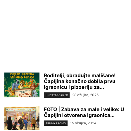
Roditelji, obradujte mališane!
Čapljina konačno dobila prvu
igraonicu i pizzeriju za...
28 ožujka, 2025
UNCATEGORIZED
FOTO | Zabava za male i velike: U
Čapljini otvorena igraonica...
15 ožujka, 2024
ARHIVA PROMO