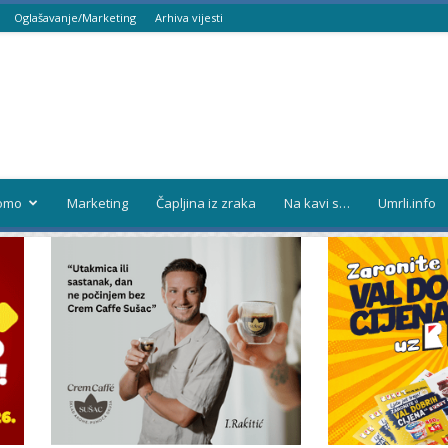
Oglašavanje/Marketing
Arhiva vijesti
omo
Marketing
Čapljina iz zraka
Na kavi s…
Umrli.info