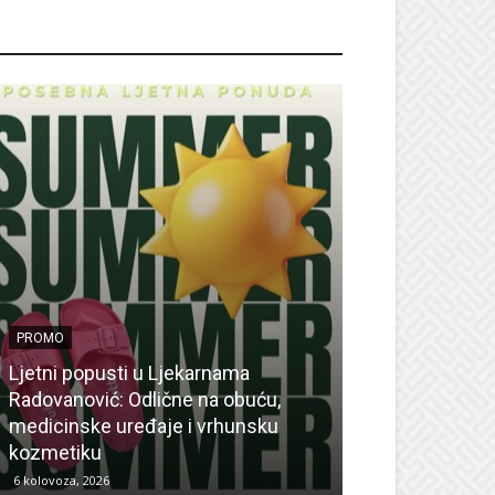
ROMO
PROMO
Ljetni popusti u Ljekarnama
PROMO
Radovanović: Odlične na obuću,
medicinske uređaje i vrhunsku
Ne propustite 
kozmetiku
sedmicu za su
6 kolovoza, 2026
6 kolovoza, 2026