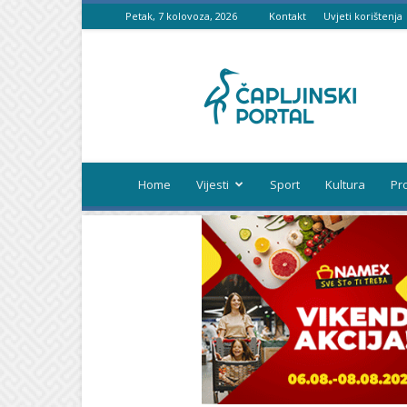
Petak, 7 kolovoza, 2026
Kontakt
Uvjeti korištenja
Čapljinski
portal
Home
Vijesti
Sport
Kultura
Pr