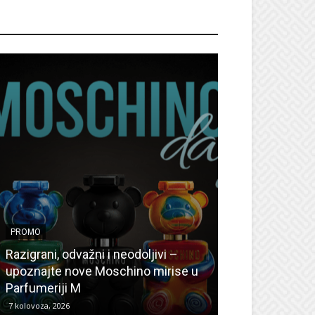
ROMO
PROMO
PROMO
Ljetni popusti
Razigrani, odvažni i neodoljivi –
Radovanović: O
upoznajte nove Moschino mirise u
medicinske ur
Parfumeriji M
kozmetiku
7 kolovoza, 2026
6 kolovoza, 2026