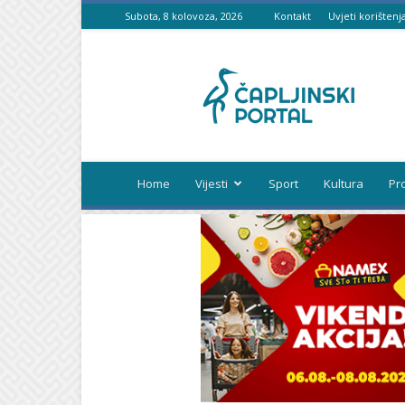
Subota, 8 kolovoza, 2026
Kontakt
Uvjeti korištenj
Čapljinski
portal
Home
Vijesti
Sport
Kultura
Pr