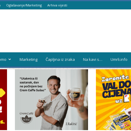
a
Oglašavanje/Marketing
Arhiva vijesti
omo
Marketing
Čapljina iz zraka
Na kavi s…
Umrli.info