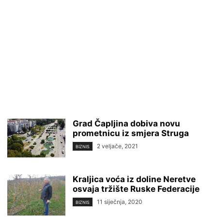
Grad Čapljina dobiva novu
prometnicu iz smjera Struga
2 veljače, 2021
BIZNIS
Kraljica voća iz doline Neretve
osvaja tržište Ruske Federacije
11 siječnja, 2020
BIZNIS