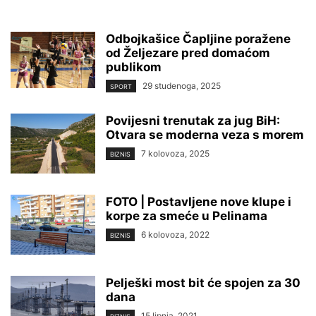
Odbojkašice Čapljine poražene
od Željezare pred domaćom
publikom
29 studenoga, 2025
SPORT
Povijesni trenutak za jug BiH:
Otvara se moderna veza s morem
7 kolovoza, 2025
BIZNIS
FOTO | Postavljene nove klupe i
korpe za smeće u Pelinama
6 kolovoza, 2022
BIZNIS
Pelješki most bit će spojen za 30
dana
15 lipnja, 2021