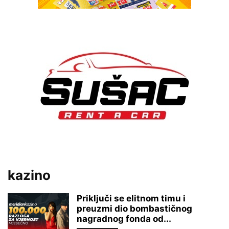
kazino
Priključi se elitnom timu i
preuzmi dio bombastičnog
nagradnog fonda od...