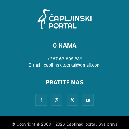
O NAMA
+387 63 808 889
E-mail: capljinski.portal@gmail.com
PRATITE NAS
© Copyright © 2009 - 2026 Čapljinski portal. Sva prava