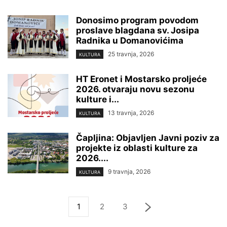
Donosimo program povodom
proslave blagdana sv. Josipa
Radnika u Domanovićima
25 travnja, 2026
KULTURA
HT Eronet i Mostarsko proljeće
2026. otvaraju novu sezonu
kulture i...
13 travnja, 2026
KULTURA
Čapljina: Objavljen Javni poziv za
projekte iz oblasti kulture za
2026....
9 travnja, 2026
KULTURA
1
2
3