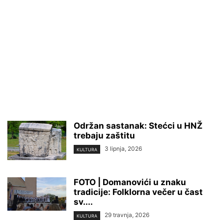
Održan sastanak: Stećci u HNŽ
trebaju zaštitu
3 lipnja, 2026
KULTURA
FOTO | Domanovići u znaku
tradicije: Folklorna večer u čast
sv....
29 travnja, 2026
KULTURA