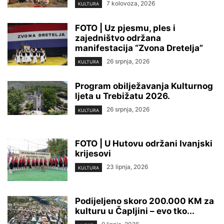
7 kolovoza, 2026
KULTURA
FOTO | Uz pjesmu, ples i
zajedništvo održana
manifestacija “Zvona Dretelja”
26 srpnja, 2026
KULTURA
Program obilježavanja Kulturnog
ljeta u Trebižatu 2026.
26 srpnja, 2026
KULTURA
FOTO | U Hutovu održani Ivanjski
krijesovi
23 lipnja, 2026
KULTURA
Podijeljeno skoro 200.000 KM za
kulturu u Čapljini – evo tko...