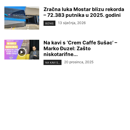
Zračna luka Mostar blizu rekorda
– 72.383 putnika u 2025. godini
13 siječnja, 2026
BIZNIS
Na kavi s ‘Crem Caffe Sušac’ –
Marko Đuzel: Zašto
niskotarifne...
20 prosinca, 2025
NA KAVI S...