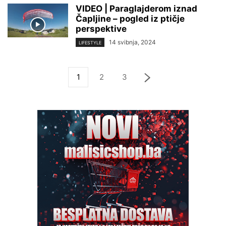
VIDEO | Paraglajderom iznad
Čapljine – pogled iz ptičje
perspektive
14 svibnja, 2024
LIFESTYLE
1
2
3