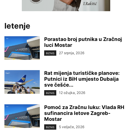
letenje
Porastao broj putnika u Zračnoj
luci Mostar
27 srpnja, 2026
BIZNIS
Rat mijenja turističke planove:
Putnici iz BiH umjesto Dubaija
sve češće...
12 ožujka, 2026
BIZNIS
Pomoć za Zračnu luku: Vlada RH
sufinancira letove Zagreb-
Mostar
5 veljače, 2026
BIZNIS