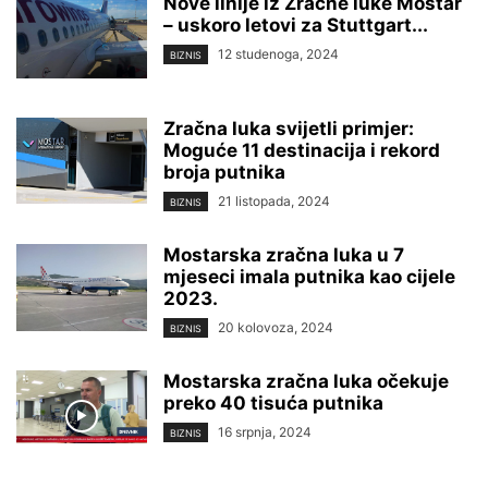
Nove linije iz Zračne luke Mostar
– uskoro letovi za Stuttgart...
12 studenoga, 2024
BIZNIS
Zračna luka svijetli primjer:
Moguće 11 destinacija i rekord
broja putnika
21 listopada, 2024
BIZNIS
Mostarska zračna luka u 7
mjeseci imala putnika kao cijele
2023.
20 kolovoza, 2024
BIZNIS
Mostarska zračna luka očekuje
preko 40 tisuća putnika
16 srpnja, 2024
BIZNIS